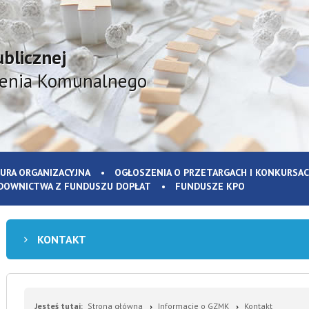
ublicznej
ienia Komunalnego
URA ORGANIZACYJNA
OGŁOSZENIA O PRZETARGACH I KONKURSA
DOWNICTWA Z FUNDUSZU DOPŁAT
FUNDUSZE KPO
KONTAKT
Jesteś tutaj:
Strona główna
Informacje o GZMK
Kontakt