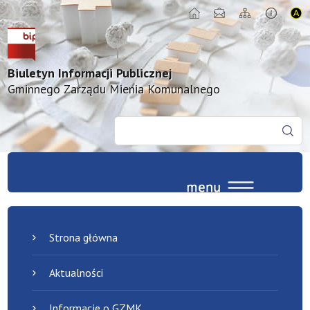
Biuletyn Informacji Publicznej
Gminnego Zarządu Mienia Komunalnego
Strona główna
Aktualności
Informacje o GZMK