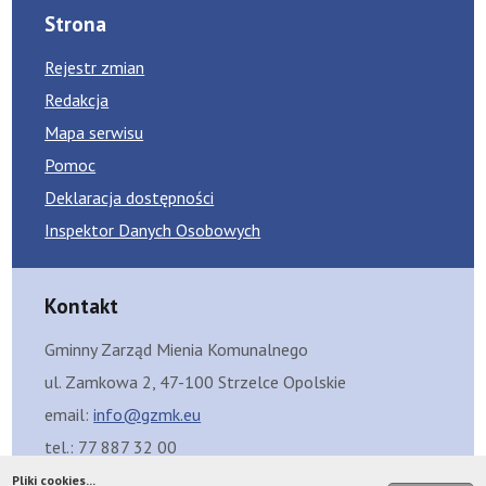
Strona
Rejestr zmian
Redakcja
Mapa serwisu
Pomoc
Deklaracja dostępności
Inspektor Danych Osobowych
Kontakt
Gminny Zarząd Mienia Komunalnego
ul. Zamkowa 2, 47-100 Strzelce Opolskie
email:
info@gzmk.eu
tel.: 77 887 32 00
Skrzynka eDoręczeń: AE:PL-99429-12325-FGBFC-08
Pliki cookies...