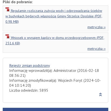
Pliki do pobrania:
Regulamin rozliczania zużycia wody i odprowadzania ścieków
w budynkach będących własnością Gminy Strzelce Opolskie (PDF,
0.98 MB)
metryczka ››
Wniosek o wynajem kaplicy w domu przedpogrzebowym (PDF,
251.6 KB)
metryczka ››
Rejestr zmian podstrony
Informację wprowadził(a): Administrator (2016-02-18
08:36:21)
Informację zmodyfikował(a): Wojciech Foryt (2024-10-
04 10:14:20)
Liczba odwiedzin: 5895