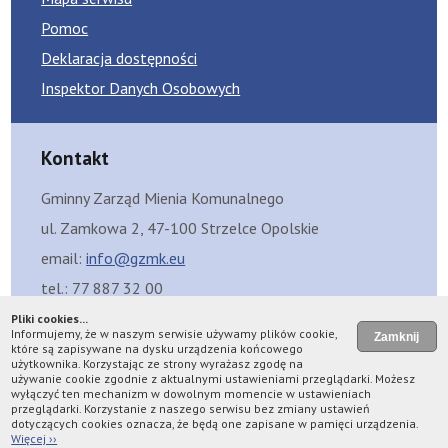
Pomoc
Deklaracja dostępności
Inspektor Danych Osobowych
Kontakt
Gminny Zarząd Mienia Komunalnego
ul. Zamkowa 2, 47-100 Strzelce Opolskie
email:
info@gzmk.eu
tel.: 77 887 32 00
Skrzynka eDoręczeń: AE:PL-99429-12325-FGBFC-08
Pliki cookies...
Informujemy, że w naszym serwisie używamy plików cookie,
Skrzynka ePUAP: /GZMKStrzelceOpolskie/SkrytkaESP
które są zapisywane na dysku urządzenia końcowego
użytkownika. Korzystając ze strony wyrażasz zgodę na
używanie cookie zgodnie z aktualnymi ustawieniami przeglądarki. Możesz
wyłączyć ten mechanizm w dowolnym momencie w ustawieniach
przeglądarki. Korzystanie z naszego serwisu bez zmiany ustawień
Licznik odwiedzin: 6415457
Data aktualizacji: 7 sierpień 2026
dotyczących cookies oznacza, że będą one zapisane w pamięci urządzenia.
design by
fast4net
Więcej ››