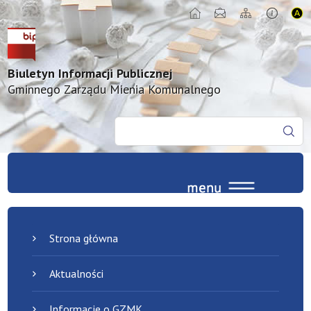
Biuletyn Informacji Publicznej
Gminnego Zarządu Mienia Komunalnego
Strona główna
Aktualności
Informacje o GZMK