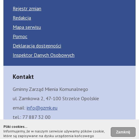
Rejestr zmian
Redakcja
Mapa serwisu
Pomoc
Deklaracja dostępności
Inspektor Danych Osobowych
Kontakt
Gminny Zarząd Mienia Komunalnego
ul. Zamkowa 2, 47-100 Strzelce Opolskie
email:
info@gzmk.eu
tel.: 77 887 32 00
Skrzynka eDoręczeń: AE:PL-99429-12325-FGBFC-08
Pliki cookies...
Informujemy, że w naszym serwisie używamy plików cookie,
Skrzynka ePUAP: /GZMKStrzelceOpolskie/SkrytkaESP
które są zapisywane na dysku urządzenia końcowego