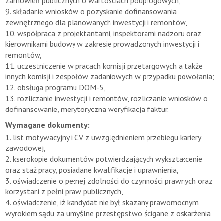
zamówień publicznych o wartościach podprogowych,
9. składanie wniosków o pozyskanie dofinansowania
zewnętrznego dla planowanych inwestycji i remontów,
10. współpraca z projektantami, inspektorami nadzoru oraz
kierownikami budowy w zakresie prowadzonych inwestycji i
remontów,
11. uczestniczenie w pracach komisji przetargowych a także
innych komisji i zespołów zadaniowych w przypadku powołania;
12. obsługa programu DOM-5,
13. rozliczanie inwestycji i remontów, rozliczanie wniosków o
dofinansowanie, merytoryczna weryfikacja faktur.
Wymagane dokumenty:
1. list motywacyjny i CV z uwzględnieniem przebiegu kariery
zawodowej,
2. kserokopie dokumentów potwierdzających wykształcenie
oraz staż pracy, posiadane kwalifikacje i uprawnienia,
3. oświadczenie o pełnej zdolności do czynności prawnych oraz
korzystani z pełni praw publicznych,
4. oświadczenie, iż kandydat nie był skazany prawomocnym
wyrokiem sądu za umyślne przestępstwo ścigane z oskarżenia