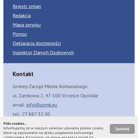
Rejestr zmian
Redakcja
Mapa serwisu
Pomoc
Deklaracja dostępności
Inspektor Danych Osobowych
Kontakt
Gminny Zarząd Mienia Komunalnego
ul. Zamkowa 2, 47-100 Strzelce Opolskie
email:
info@gzmk.eu
tel.: 77 887 32 00
Skrzynka eDoręczeń: AE:PL-99429-12325-FGBFC-08
Pliki cookies...
Informujemy, że w naszym serwisie używamy plików cookie,
Skrzynka ePUAP: /GZMKStrzelceOpolskie/SkrytkaESP
które są zapisywane na dysku urządzenia końcowego
użytkownika. Korzystając ze strony wyrażasz zgodę na