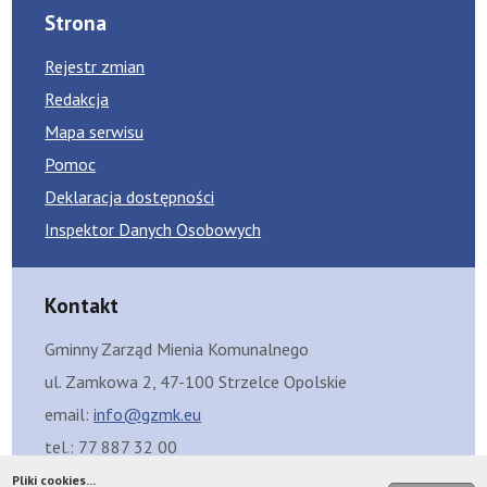
Strona
Rejestr zmian
Redakcja
Mapa serwisu
Pomoc
Deklaracja dostępności
Inspektor Danych Osobowych
Kontakt
Gminny Zarząd Mienia Komunalnego
ul. Zamkowa 2, 47-100 Strzelce Opolskie
email:
info@gzmk.eu
tel.: 77 887 32 00
Skrzynka eDoręczeń: AE:PL-99429-12325-FGBFC-08
Pliki cookies...