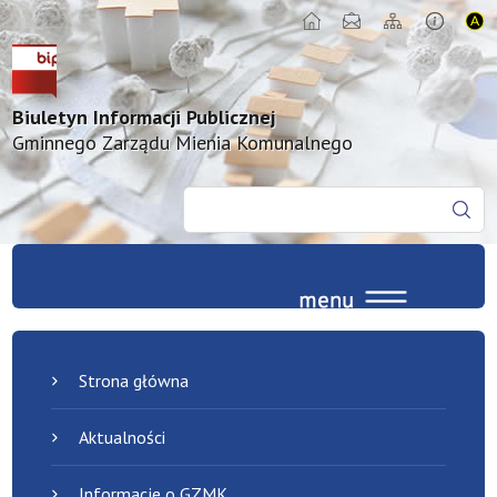
Biuletyn Informacji Publicznej
Gminnego Zarządu Mienia Komunalnego
Strona główna
Aktualności
Informacje o GZMK