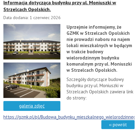
Informacja dotycząca budynku przy ul. Moniuszki w
Strzelcach Opolskich.
Data dodania: 1 czerwiec 2026
Uprzejmie informujemy, że
GZMK w Strzelcach Opolskich
nie prowadzi naboru na najem
lokali mieszkalnych w będącym
w trakcie budowy
wielorodzinnym budynku
komunalnym przy ul. Moniuszki
w Strzelcach Opolskich.
Szczegóły dotyczące budowy
budynku przy ul. Moniuszki w
Strzelcach Opolskich zawiera link
do strony:
galeria zdjęć
https://gzmk.pl/pl/Budowa_budynku_mieszkalnego_wielorodzinnego