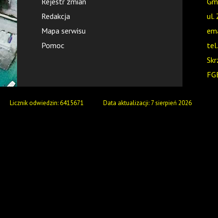
Rejestr zmian
Gmi
Redakcja
ul.
Mapa serwisu
ema
Pomoc
tel
Skr
FG
Skr
Licznik odwiedzin: 6415671
Data aktualizacji: 7 sierpień 2026
/GZ