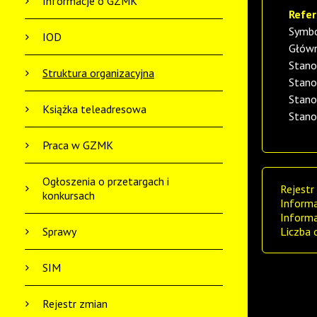
Informacje o GZMK
Refe
Symbo
IOD
Główn
Stano
Struktura organizacyjna
Stano
Stano
Książka teleadresowa
Stano
Praca w GZMK
Ogłoszenia o przetargach i
Rejestr
konkursach
Informa
Informa
Sprawy
Liczba 
SIM
Rejestr zmian