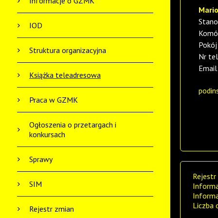
Informacje o GZMK
Mario
Stano
IOD
Komór
Pokój
Struktura organizacyjna
Nr te
Email
Książka teleadresowa
podin
Praca w GZMK
Ogłoszenia o przetargach i
konkursach
Sprawy
Rejestr
SIM
Informa
Informa
Liczba 
Rejestr zmian