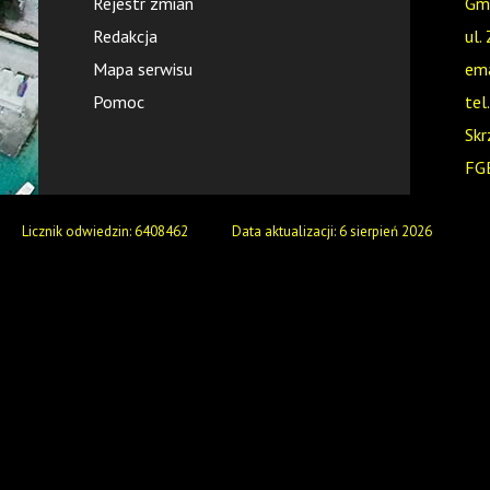
Rejestr zmian
Gmi
Redakcja
ul.
Mapa serwisu
ema
Pomoc
tel
Skr
FG
Skr
Licznik odwiedzin: 6408462
Data aktualizacji: 6 sierpień 2026
/GZ