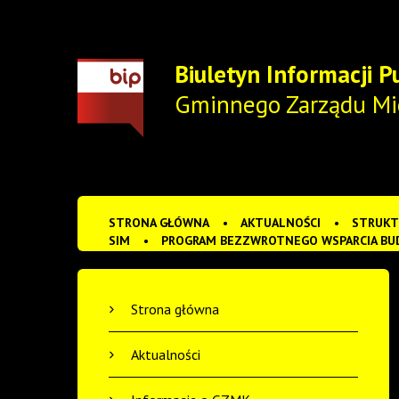
Biuletyn Informacji P
Gminnego Zarządu M
STRONA GŁÓWNA
AKTUALNOŚCI
STRUKT
SIM
PROGRAM BEZZWROTNEGO WSPARCIA BU
Strona główna
Aktualności