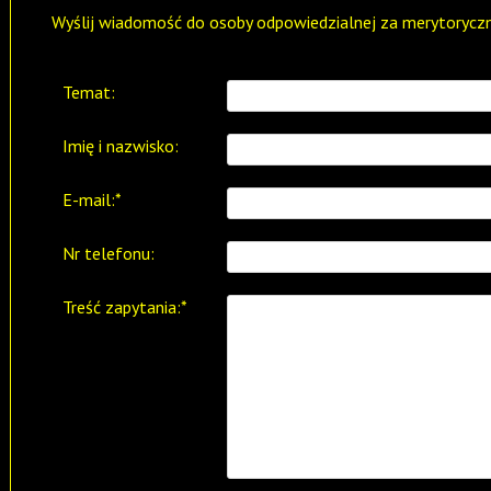
Wyślij wiadomość do osoby odpowiedzialnej za merytoryczn
Temat:
Imię i nazwisko:
E-mail:*
Nr telefonu:
Treść zapytania:*