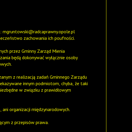
l:
mgruntowski@radcaprawny.opole.pl
ieczeństwo zachowania ich poufności.
nych przez Gminny Zarząd Mienia
zania będą dokonywać wyłącznie osoby
owych.
anym z realizacją zadań Gminnego Zarządu
zekazywane innym podmiotom, chyba, że taki
 niezbędne w związku z prawidłowym
 ani organizacji międzynarodowych.
ącym z przepisów prawa.