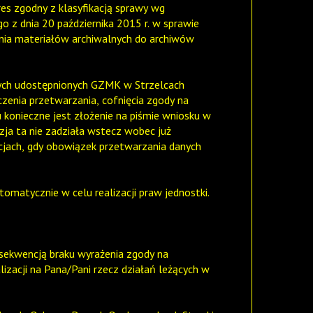
s zgodny z klasyfikacją sprawy wg
 z dnia 20 października 2015 r. w sprawie
ania materiałów archiwalnych do archiwów
nych udostępnionych GZMK w Strzelcach
iczenia przetwarzania, cofnięcia zgody na
onieczne jest złożenie na piśmie wniosku w
yzja ta nie zadziała wstecz wobec już
cjach, gdy obowiązek przetwarzania danych
matycznie w celu realizacji praw jednostki.
sekwencją braku wyrażenia zgody na
izacji na Pana/Pani rzecz działań leżących w