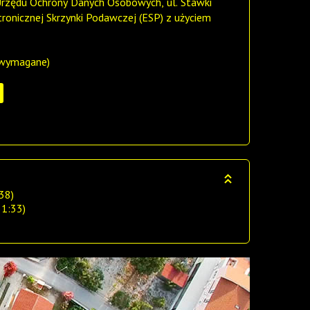
 Urzędu Ochrony Danych Osobowych, ul. Stawki
onicznej Skrzynki Podawczej (ESP) z użyciem
 wymagane)
38)
31:33)